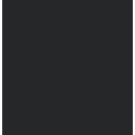
© 2017-2026, Обозреватель.Врн - новости
Воронежа и Воронежской области.
Возрастное ограничение 16+
Сетевое издание. Свидетельство о
регистрации СМИ ЭЛ № ФС 77 - 68517,
выдано Федеральной службой по надзору в
сфере связи, информационных технологий
и массовых коммуникаций 31.01.2017 г.
Учредители: Бабаян Ю.С., Омельченко Т.С.
Директор: Бабаян Юрий Сергеевич.
Главный редактор: Бабаян Юрий
Сергеевич.
Адрес электронной почты редакции:
info@obozvrn.ru. Телефон редакции:
+7(473) 232-02-40.