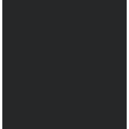
© 2017-2026, Обозреватель.Врн - новости
Воронежа и Воронежской области.
Возрастное ограничение 16+
Сетевое издание. Свидетельство о
регистрации СМИ ЭЛ № ФС 77 - 68517,
выдано Федеральной службой по надзору в
сфере связи, информационных технологий
и массовых коммуникаций 31.01.2017 г.
Учредители: Бабаян Ю.С., Омельченко Т.С.
Директор: Бабаян Юрий Сергеевич.
Главный редактор: Бабаян Юрий
Сергеевич.
Адрес электронной почты редакции:
info@obozvrn.ru. Телефон редакции:
+7(473) 232-02-40.