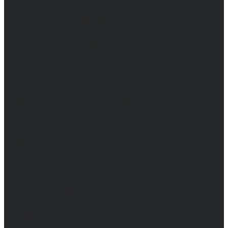
Сетевое издание. Свидетельство о
регистрации СМИ ЭЛ № ФС 77 - 68517,
выдано Федеральной службой по надзору в
сфере связи, информационных технологий
и массовых коммуникаций 31.01.2017 г.
Учредители: Бабаян Ю.С., Омельченко Т.С.
Директор: Бабаян Юрий Сергеевич.
Главный редактор: Бабаян Юрий
Сергеевич.
Адрес электронной почты редакции:
info@obozvrn.ru. Телефон редакции:
+7(473) 232-02-40.
Материалы рубрики "Пресс-релиз"
публикуются в рамках договоров на
информационное сопровождение
деятельности.