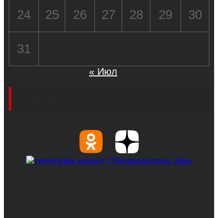
24
25
26
27
28
29
30
31
« Июл
Социальные сети
© 2017-2026, Обозреватель.Врн - новости
Воронежа и Воронежской области.
Возрастное ограничение 16+