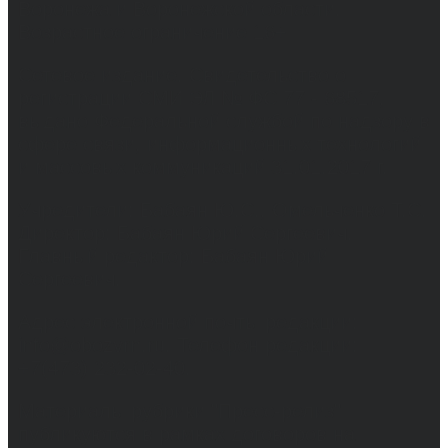
Воронежа и Воронежской области.
Возрастное ограничение 16+
Сетевое издание. Свидетельство о
регистрации СМИ ЭЛ № ФС 77 - 68517,
выдано Федеральной службой по надзору в
сфере связи, информационных технологий
и массовых коммуникаций 31.01.2017 г.
Учредители: Бабаян Ю.С., Омельченко Т.С.
Директор: Бабаян Юрий Сергеевич.
Главный редактор: Бабаян Юрий
Сергеевич.
Адрес электронной почты редакции:
info@obozvrn.ru. Телефон редакции:
+7(473) 232-02-40.
Материалы рубрики "Пресс-релиз"
публикуются в рамках договоров на