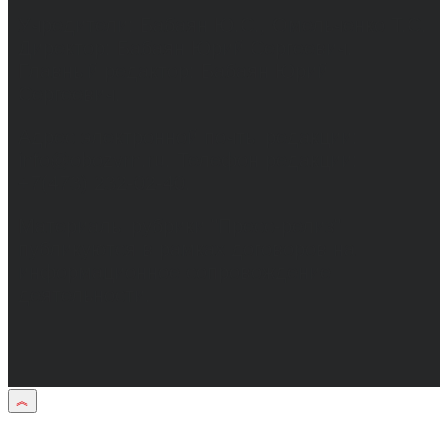
Учредители: Бабаян Ю.С., Омельченко Т.С.
Директор: Бабаян Юрий Сергеевич.
Главный редактор: Бабаян Юрий
Сергеевич.
Адрес электронной почты редакции:
info@obozvrn.ru. Телефон редакции:
+7(473) 232-02-40.
Материалы рубрики "Пресс-релиз"
публикуются в рамках договоров на
информационное сопровождение
деятельности.