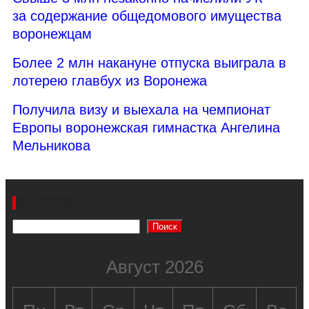
за содержание общедомового имущества
воронежцам
Более 2 млн накануне отпуска выиграла в
лотерею главбух из Воронежа
Получила визу и выехала на чемпионат
Европы воронежская гимнастка Ангелина
Мельникова
Поиск
Поиск
Август 2026