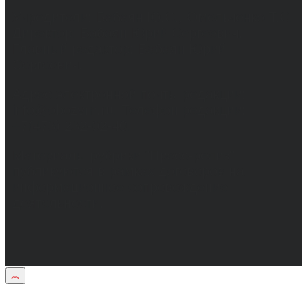
Учредители: Бабаян Ю.С., Омельченко Т.С.
Директор: Бабаян Юрий Сергеевич.
Главный редактор: Бабаян Юрий
Сергеевич.
Адрес электронной почты редакции:
info@obozvrn.ru. Телефон редакции:
+7(473) 232-02-40.
Материалы рубрики "Пресс-релиз"
публикуются в рамках договоров на
информационное сопровождение
деятельности.