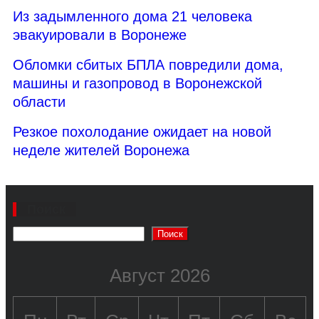
Из задымленного дома 21 человека
эвакуировали в Воронеже
Обломки сбитых БПЛА повредили дома,
машины и газопровод в Воронежской
области
Резкое похолодание ожидает на новой
неделе жителей Воронежа
Поиск
Поиск
Август 2026