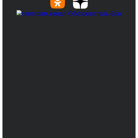
© 2017-2026, Обозреватель.Врн - новости
Воронежа и Воронежской области.
Возрастное ограничение 16+
Сетевое издание. Свидетельство о
регистрации СМИ ЭЛ № ФС 77 - 68517,
выдано Федеральной службой по надзору в
сфере связи, информационных технологий
и массовых коммуникаций 31.01.2017 г.
Учредители: Бабаян Ю.С., Омельченко Т.С.
Директор: Бабаян Юрий Сергеевич.
Главный редактор: Бабаян Юрий
Сергеевич.
Адрес электронной почты редакции:
info@obozvrn.ru. Телефон редакции: