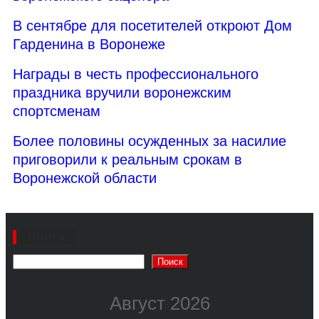
В сентябре для посетителей откроют Дом
Гарденина в Воронеже
Награды в честь профессионального
праздника вручили воронежским
спортсменам
Более половины осужденных за насилие
приговорили к реальным срокам в
Воронежской области
Поиск
Поиск
Август 2026