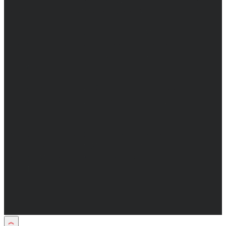
и массовых коммуникаций 31.01.2017 г.
Учредители: Бабаян Ю.С., Омельченко Т.С.
Директор: Бабаян Юрий Сергеевич.
Главный редактор: Бабаян Юрий
Сергеевич.
Адрес электронной почты редакции:
info@obozvrn.ru. Телефон редакции:
+7(473) 232-02-40.
Материалы рубрики "Пресс-релиз"
публикуются в рамках договоров на
информационное сопровождение
деятельности.