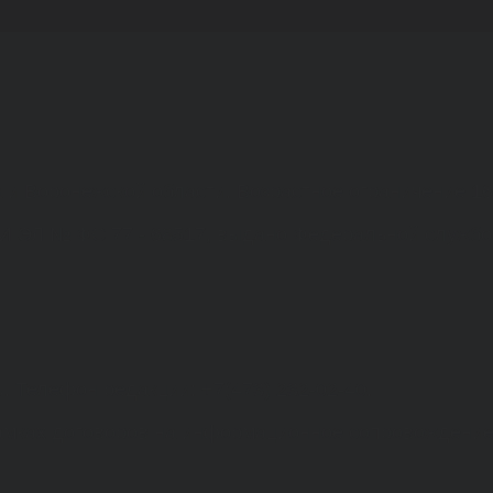
а и Воронежской области. Возрастное ограничение 1
МИ ЭЛ № ФС 77 - 68517, выдано Федеральной службо
. Телефон редакции: +7(473) 232-02-40.
рамках договоров на информационное сопровождение