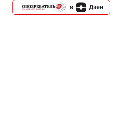
в
Дзен