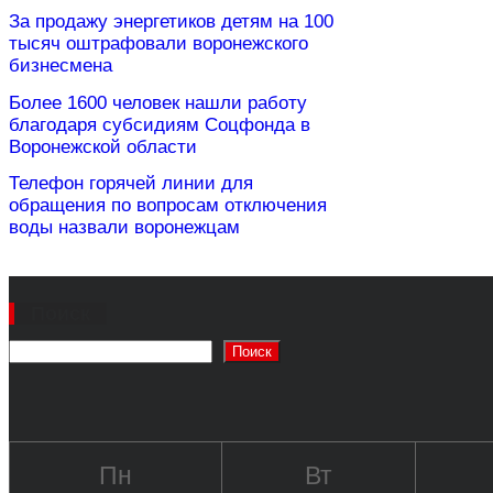
За продажу энергетиков детям на 100
тысяч оштрафовали воронежского
бизнесмена
Более 1600 человек нашли работу
благодаря субсидиям Соцфонда в
Воронежской области
Телефон горячей линии для
обращения по вопросам отключения
воды назвали воронежцам
Поиск
Поиск
Пн
Вт