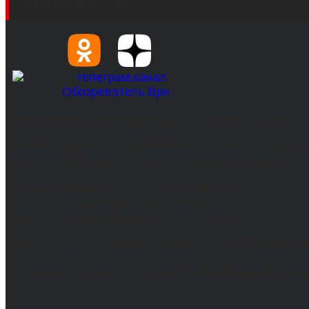
Социальные сети
© 2017-2026, Обозреватель.Врн - новости Воронеж
Сетевое издание. Свидетельство о регистрации С
технологий и массовых коммуникаций 31.01.2017 г.
Учредители: Бабаян Ю.С., Омельченко Т.С.
Директор: Бабаян Юрий Сергеевич.
Главный редактор: Бабаян Юрий Сергеевич.
Адрес электронной почты редакции: info@obozvrn.ru
Материалы рубрики "Пресс-релиз" публикуются в 