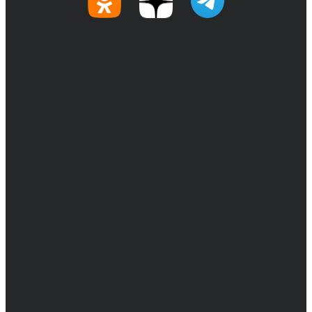
© 2017-2026, Обозреватель.Врн - новости
Воронежа и Воронежской области.
Возрастное ограничение 16+
Сетевое издание. Свидетельство о
регистрации СМИ ЭЛ № ФС 77 - 68517,
выдано Федеральной службой по надзору в
сфере связи, информационных технологий
и массовых коммуникаций 31.01.2017 г.
Учредители: Бабаян Ю.С., Омельченко Т.С.
Директор: Бабаян Юрий Сергеевич.
Главный редактор: Бабаян Юрий
Сергеевич.
Адрес электронной почты редакции:
info@obozvrn.ru. Телефон редакции:
+7(473) 232-02-40.