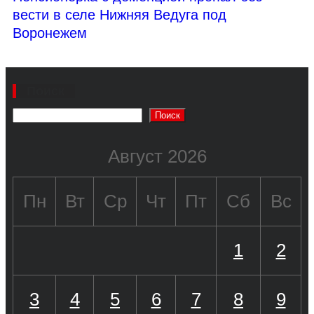
вести в селе Нижняя Ведуга под
Воронежем
Поиск
Поиск
Август 2026
Пн
Вт
Ср
Чт
Пт
Сб
Вс
1
2
3
4
5
6
7
8
9