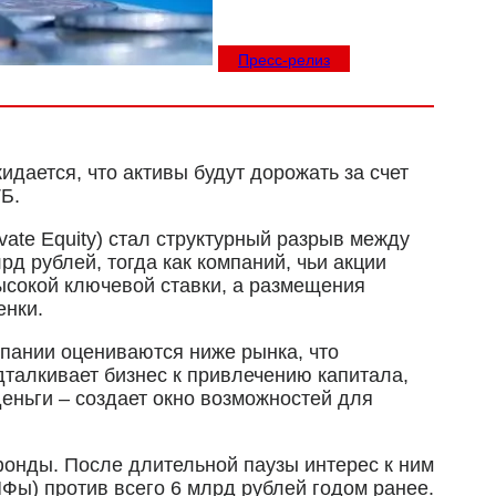
Пресс-релиз
идается, что активы будут дорожать за счет
Б.
te Equity) стал структурный разрыв между
д рублей, тогда как компаний, чьи акции
высокой ключевой ставки, а размещения
енки.
пании оцениваются ниже рынка, что
дталкивает бизнес к привлечению капитала,
деньги – создает окно возможностей для
фонды. После длительной паузы интерес к ним
ИФы) против всего 6 млрд рублей годом ранее.