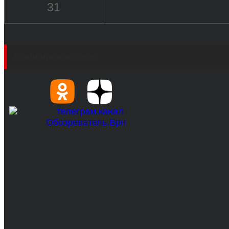
31
Социальные сети
© 2017-2026, Обозреватель.Врн - новости Воронеж
Сетевое издание. Свидетельство о регистрации С
технологий и массовых коммуникаций 31.01.2017 г.
Учредители: Бабаян Ю.С., Омельченко Т.С.
Директор: Бабаян Юрий Сергеевич.
Главный редактор: Бабаян Юрий Сергеевич.