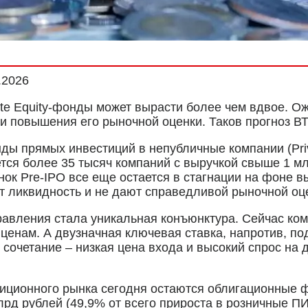
.2026
te Equity-фонды может вырасти более чем вдвое. Ож
и повышения его рыночной оценки. Таков прогноз ВТ
ы прямых инвестиций в непубличные компании (Priva
ся более 35 тысяч компаний с выручкой свыше 1 млр
ынок Pre-IPO все еще остается в стагнации на фоне 
т ликвидность и не дают справедливой рыночной оц
авления стала уникальная конъюнктура. Сейчас ком
ценам. А двузначная ключевая ставка, напротив, по
 сочетание – низкая цена входа и высокий спрос на 
тиционного рынка сегодня остаются облигационные 
млрд рублей (49,9% от всего прироста в розничные П