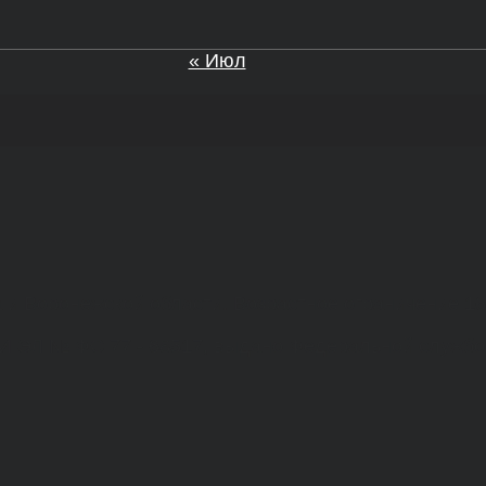
« Июл
а и Воронежской области. Возрастное ограничение 1
МИ ЭЛ № ФС 77 - 68517, выдано Федеральной службо