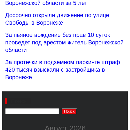
Воронежской области за 5 лет
Досрочно открыли движение по улице
Свободы в Воронеже
За пьяное вождение без прав 10 суток
проведет под арестом житель Воронежской
области
За протечки в подземном паркинге штраф
420 тысяч взыскали с застройщика в
Воронеже
Поиск
Поиск
Август 2026