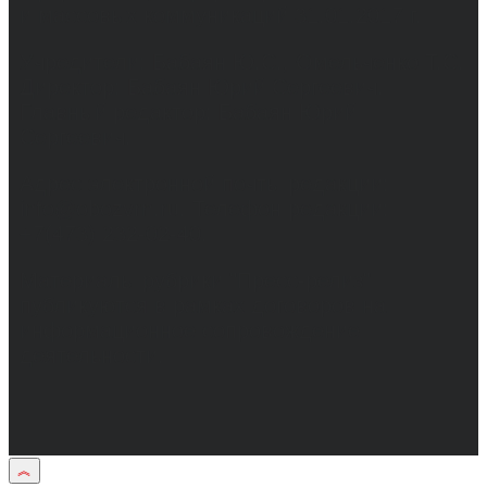
и массовых коммуникаций 31.01.2017 г.
Учредители: Бабаян Ю.С., Омельченко Т.С.
Директор: Бабаян Юрий Сергеевич.
Главный редактор: Бабаян Юрий
Сергеевич.
Адрес электронной почты редакции:
info@obozvrn.ru. Телефон редакции:
+7(473) 232-02-40.
Материалы рубрики "Пресс-релиз"
публикуются в рамках договоров на
информационное сопровождение
деятельности.