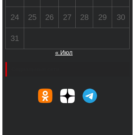
24
25
26
27
28
29
30
31
« Июл
Социальные сети
© 2017-2026, Обозреватель.Врн - новости
Воронежа и Воронежской области.
Возрастное ограничение 16+