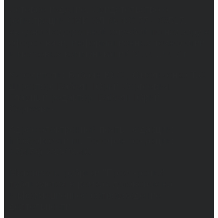
Сетевое издание. Свидетельство о
регистрации СМИ ЭЛ № ФС 77 - 68517,
выдано Федеральной службой по надзору в
сфере связи, информационных технологий
и массовых коммуникаций 31.01.2017 г.
Учредители: Бабаян Ю.С., Омельченко Т.С.
Директор: Бабаян Юрий Сергеевич.
Главный редактор: Бабаян Юрий
Сергеевич.
Адрес электронной почты редакции:
info@obozvrn.ru. Телефон редакции:
+7(473) 232-02-40.
Материалы рубрики "Пресс-релиз"
публикуются в рамках договоров на
информационное сопровождение
деятельности.