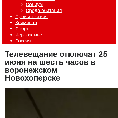
Социум
Среда обитания
Происшествия
Криминал
Спорт
Черноземье
Россия
Телевещание отключат 25
июня на шесть часов в
воронежском
Новохоперске