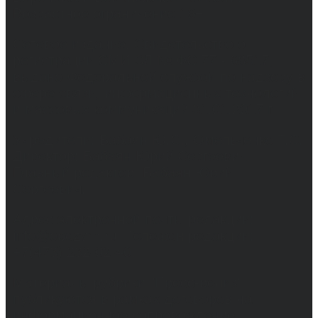
Возрастное ограничение 16+
Сетевое издание. Свидетельство о
регистрации СМИ ЭЛ № ФС 77 - 68517,
выдано Федеральной службой по надзору в
сфере связи, информационных технологий
и массовых коммуникаций 31.01.2017 г.
Учредители: Бабаян Ю.С., Омельченко Т.С.
Директор: Бабаян Юрий Сергеевич.
Главный редактор: Бабаян Юрий
Сергеевич.
Адрес электронной почты редакции:
info@obozvrn.ru. Телефон редакции:
+7(473) 232-02-40.
Материалы рубрики "Пресс-релиз"
публикуются в рамках договоров на
информационное сопровождение