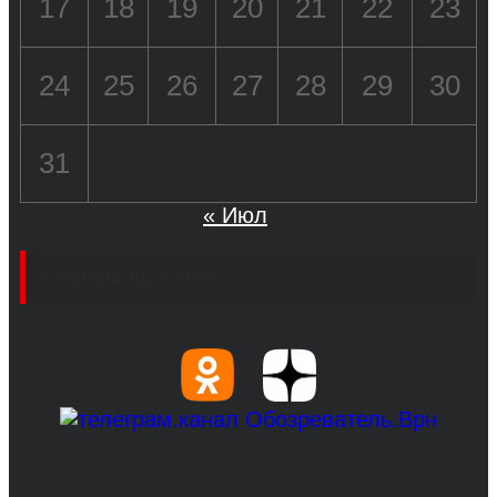
17
18
19
20
21
22
23
24
25
26
27
28
29
30
31
« Июл
Социальные сети
© 2017-2026, Обозреватель.Врн - новости
Воронежа и Воронежской области.