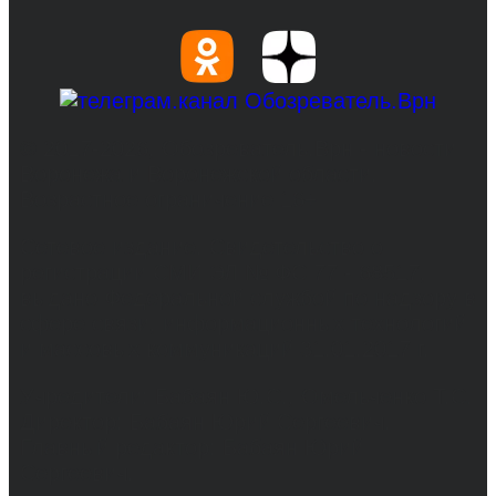
© 2017-2026, Обозреватель.Врн - новости
Воронежа и Воронежской области.
Возрастное ограничение 16+
Сетевое издание. Свидетельство о
регистрации СМИ ЭЛ № ФС 77 - 68517,
выдано Федеральной службой по надзору в
сфере связи, информационных технологий
и массовых коммуникаций 31.01.2017 г.
Учредители: Бабаян Ю.С., Омельченко Т.С.
Директор: Бабаян Юрий Сергеевич.
Главный редактор: Бабаян Юрий
Сергеевич.