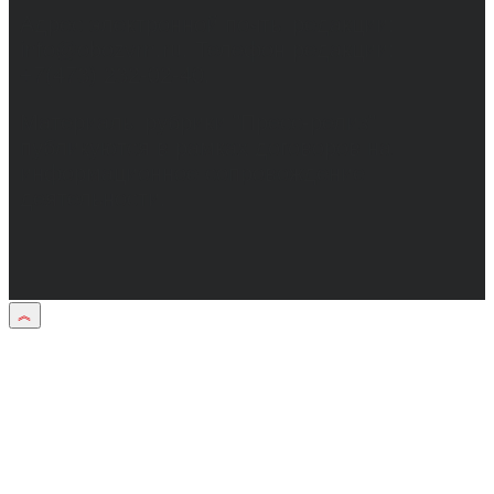
Адрес электронной почты редакции:
info@obozvrn.ru. Телефон редакции:
+7(473) 232-02-40.
Материалы рубрики "Пресс-релиз"
публикуются в рамках договоров на
информационное сопровождение
деятельности.