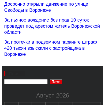
Досрочно открыли движение по улице
Свободы в Воронеже
За пьяное вождение без прав 10 суток
проведет под арестом житель Воронежской
области
За протечки в подземном паркинге штраф
420 тысяч взыскали с застройщика в
Воронеже
Поиск
Поиск
Август 2026