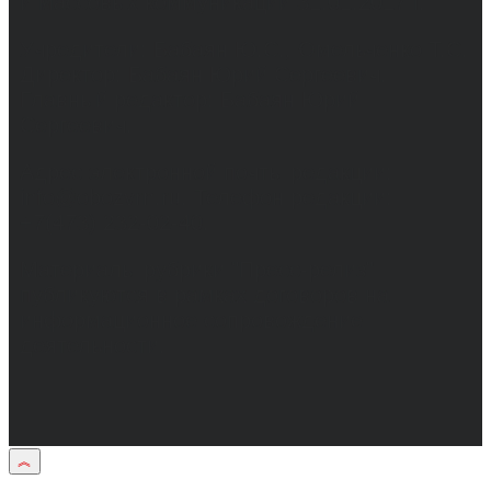
и массовых коммуникаций 31.01.2017 г.
Учредители: Бабаян Ю.С., Омельченко Т.С.
Директор: Бабаян Юрий Сергеевич.
Главный редактор: Бабаян Юрий
Сергеевич.
Адрес электронной почты редакции:
info@obozvrn.ru. Телефон редакции:
+7(473) 232-02-40.
Материалы рубрики "Пресс-релиз"
публикуются в рамках договоров на
информационное сопровождение
деятельности.