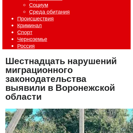
Социум
Среда обитания
Происшествия
Криминал
Спорт
Черноземье
Россия
Шестнадцать нарушений
миграционного
законодательства
выявили в Воронежской
области