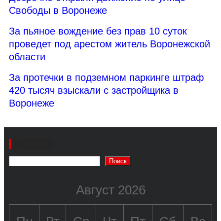
Свободы в Воронеже
За пьяное вождение без прав 10 суток
проведет под арестом житель Воронежской
области
За протечки в подземном паркинге штраф
420 тысяч взыскали с застройщика в
Воронеже
Поиск
Поиск
Август 2026