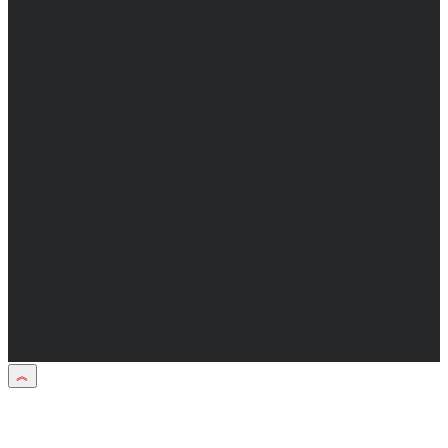
Директор: Бабаян Юрий Сергеевич.
Главный редактор: Бабаян Юрий
Сергеевич.
Адрес электронной почты редакции:
info@obozvrn.ru. Телефон редакции:
+7(473) 232-02-40.
Материалы рубрики "Пресс-релиз"
публикуются в рамках договоров на
информационное сопровождение
деятельности.