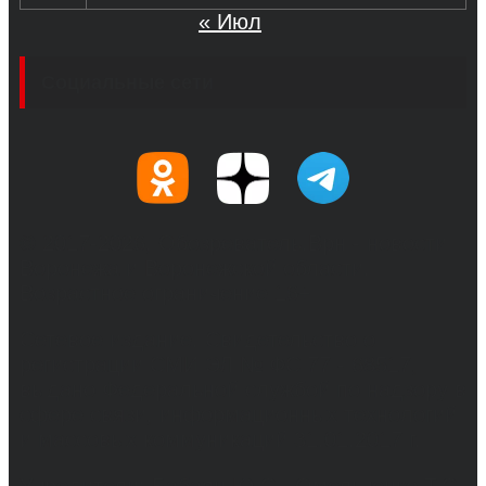
« Июл
Социальные сети
© 2017-2026, Обозреватель.Врн - новости
Воронежа и Воронежской области.
Возрастное ограничение 16+
Сетевое издание. Свидетельство о
регистрации СМИ ЭЛ № ФС 77 - 68517,
выдано Федеральной службой по надзору в
сфере связи, информационных технологий
и массовых коммуникаций 31.01.2017 г.
Учредители: Бабаян Ю.С., Омельченко Т.С.