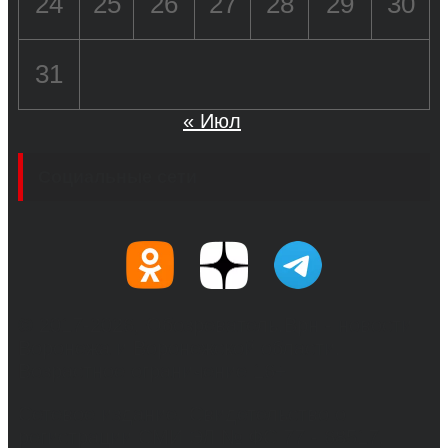
24
25
26
27
28
29
30
31
« Июл
Социальные сети
© 2017-2026, Обозреватель.Врн - новости
Воронежа и Воронежской области.
Возрастное ограничение 16+
Сетевое издание. Свидетельство о
регистрации СМИ ЭЛ № ФС 77 - 68517,