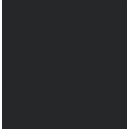
выдано Федеральной службой по надзору в
сфере связи, информационных технологий
и массовых коммуникаций 31.01.2017 г.
Учредители: Бабаян Ю.С., Омельченко Т.С.
Директор: Бабаян Юрий Сергеевич.
Главный редактор: Бабаян Юрий
Сергеевич.
Адрес электронной почты редакции:
info@obozvrn.ru. Телефон редакции:
+7(473) 232-02-40.
Материалы рубрики "Пресс-релиз"
публикуются в рамках договоров на
информационное сопровождение
деятельности.