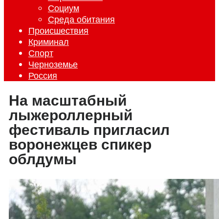
Социум
Среда обитания
Происшествия
Криминал
Спорт
Черноземье
Россия
На масштабный
лыжероллерный
фестиваль пригласил
воронежцев спикер
облдумы