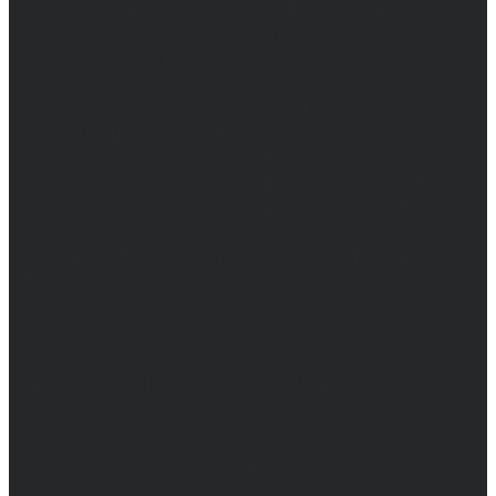
© 2017-2026, Обозреватель.Врн - новости
Воронежа и Воронежской области.
Возрастное ограничение 16+
Сетевое издание. Свидетельство о
регистрации СМИ ЭЛ № ФС 77 - 68517,
выдано Федеральной службой по надзору в
сфере связи, информационных технологий
и массовых коммуникаций 31.01.2017 г.
Учредители: Бабаян Ю.С., Омельченко Т.С.
Директор: Бабаян Юрий Сергеевич.
Главный редактор: Бабаян Юрий
Сергеевич.
Адрес электронной почты редакции:
info@obozvrn.ru. Телефон редакции:
+7(473) 232-02-40.
Материалы рубрики "Пресс-релиз"