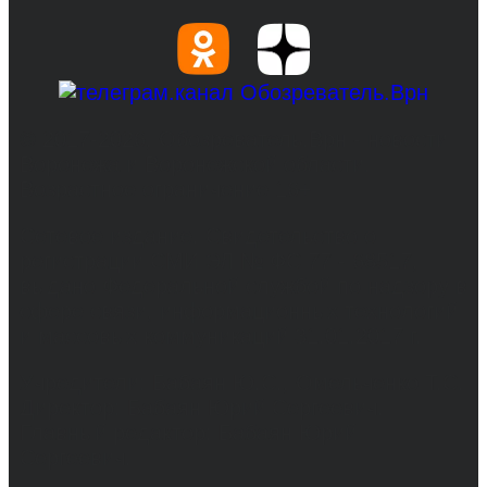
© 2017-2026, Обозреватель.Врн - новости
Воронежа и Воронежской области.
Возрастное ограничение 16+
Сетевое издание. Свидетельство о
регистрации СМИ ЭЛ № ФС 77 - 68517,
выдано Федеральной службой по надзору в
сфере связи, информационных технологий
и массовых коммуникаций 31.01.2017 г.
Учредители: Бабаян Ю.С., Омельченко Т.С.
Директор: Бабаян Юрий Сергеевич.
Главный редактор: Бабаян Юрий
Сергеевич.