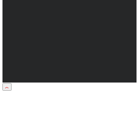
Адрес электронной почты редакции:
info@obozvrn.ru. Телефон редакции:
+7(473) 232-02-40.
Материалы рубрики "Пресс-релиз"
публикуются в рамках договоров на
информационное сопровождение
деятельности.