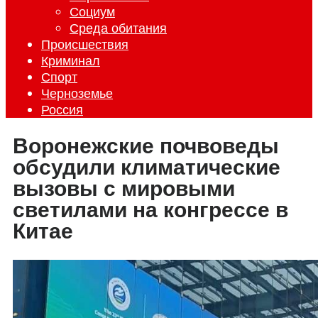
Социум
Среда обитания
Происшествия
Криминал
Спорт
Черноземье
Россия
Воронежские почвоведы
обсудили климатические
вызовы с мировыми
светилами на конгрессе в
Китае