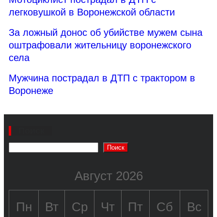
легковушкой в Воронежской области
За ложный донос об убийстве мужем сына
оштрафовали жительницу воронежского
села
Мужчина пострадал в ДТП с трактором в
Воронеже
Поиск
Поиск
Август 2026
Пн
Вт
Ср
Чт
Пт
Сб
Вс