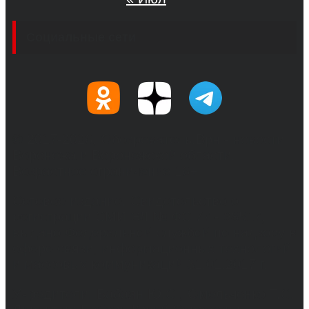
Социальные сети
© 2017-2026, Обозреватель.Врн - новости
Воронежа и Воронежской области.
Возрастное ограничение 16+
Сетевое издание. Свидетельство о
регистрации СМИ ЭЛ № ФС 77 - 68517,
выдано Федеральной службой по надзору в
сфере связи, информационных технологий
и массовых коммуникаций 31.01.2017 г.
Учредители: Бабаян Ю.С., Омельченко Т.С.