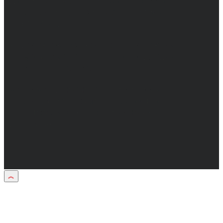
Директор: Бабаян Юрий Сергеевич.
Главный редактор: Бабаян Юрий
Сергеевич.
Адрес электронной почты редакции:
info@obozvrn.ru. Телефон редакции:
+7(473) 232-02-40.
Материалы рубрики "Пресс-релиз"
публикуются в рамках договоров на
информационное сопровождение
деятельности.