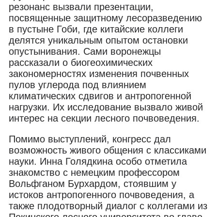
резонанс вызвали презентации,
посвященные защитному лесоразведению
в пустыне Гоби, где китайские коллеги
делятся уникальным опытом остановки
опустынивания. Сами воронежцы
рассказали о биогеохимических
закономерностях изменения почвенных
пулов углерода под влиянием
климатических сдвигов и антропогенной
нагрузки. Их исследование вызвало живой
интерес на секции лесного почвоведения.
Помимо выступлений, конгресс дал
возможность живого общения с классиками
науки. Инна Голядкина особо отметила
знакомство с немецким профессором
Вольфганом Бурхардом, стоявшим у
истоков антропогенного почвоведения, а
также плодотворный диалог с коллегами из
Пекинского лесного университета во главе