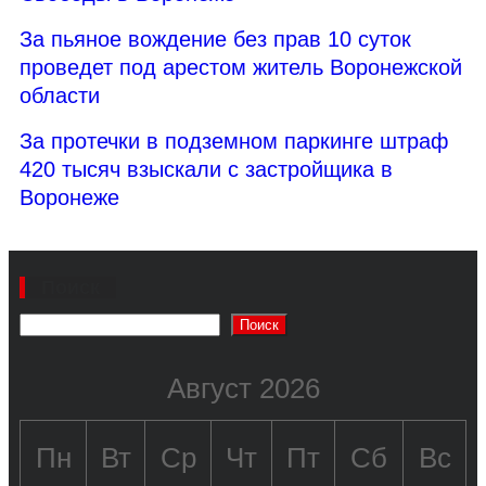
За пьяное вождение без прав 10 суток
проведет под арестом житель Воронежской
области
За протечки в подземном паркинге штраф
420 тысяч взыскали с застройщика в
Воронеже
Поиск
Поиск
Август 2026
Пн
Вт
Ср
Чт
Пт
Сб
Вс