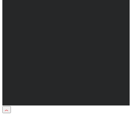
Директор: Бабаян Юрий Сергеевич.
Главный редактор: Бабаян Юрий
Сергеевич.
Адрес электронной почты редакции:
info@obozvrn.ru. Телефон редакции:
+7(473) 232-02-40.
Материалы рубрики "Пресс-релиз"
публикуются в рамках договоров на
информационное сопровождение
деятельности.