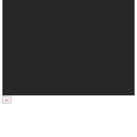
Сергеевич.
Адрес электронной почты редакции:
info@obozvrn.ru. Телефон редакции:
+7(473) 232-02-40.
Материалы рубрики "Пресс-релиз"
публикуются в рамках договоров на
информационное сопровождение
деятельности.