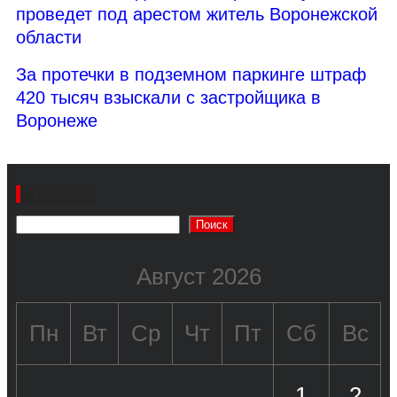
проведет под арестом житель Воронежской
области
За протечки в подземном паркинге штраф
420 тысяч взыскали с застройщика в
Воронеже
Поиск
Поиск
Август 2026
Пн
Вт
Ср
Чт
Пт
Сб
Вс
1
2