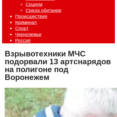
Социум
Среда обитания
Происшествия
Криминал
Спорт
Черноземье
Россия
Взрывотехники МЧС
подорвали 13 артснарядов
на полигоне под
Воронежем