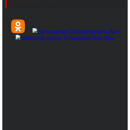
Социальные сети
© 2017-2026, Обозреватель.Врн - новости
Воронежа и Воронежской области.
Возрастное ограничение 16+
Сетевое издание. Свидетельство о
регистрации СМИ ЭЛ № ФС 77 - 68517,
выдано Федеральной службой по надзору в
сфере связи, информационных технологий
и массовых коммуникаций 31.01.2017 г.
Учредители: Бабаян Ю.С., Омельченко Т.С.
Директор: Бабаян Юрий Сергеевич.
Главный редактор: Бабаян Юрий