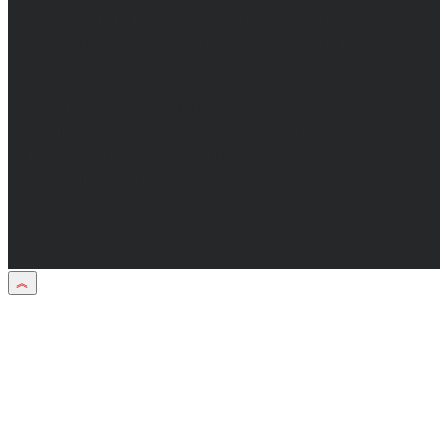
Адрес электронной почты редакции:
info@obozvrn.ru. Телефон редакции:
+7(473) 232-02-40.
Материалы рубрики "Пресс-релиз"
публикуются в рамках договоров на
информационное сопровождение
деятельности.