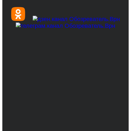
© 2017-2026, Обозреватель.Врн - новости
Воронежа и Воронежской области.
Возрастное ограничение 16+
Сетевое издание. Свидетельство о
регистрации СМИ ЭЛ № ФС 77 - 68517,
выдано Федеральной службой по надзору в
сфере связи, информационных технологий
и массовых коммуникаций 31.01.2017 г.
Учредители: Бабаян Ю.С., Омельченко Т.С.
Директор: Бабаян Юрий Сергеевич.
Главный редактор: Бабаян Юрий
Сергеевич.