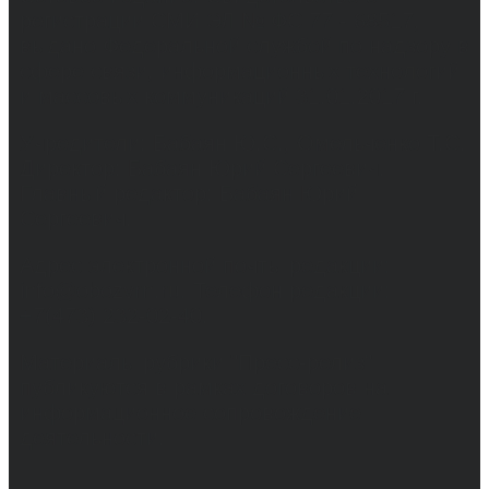
регистрации СМИ ЭЛ № ФС 77 - 68517,
выдано Федеральной службой по надзору в
сфере связи, информационных технологий
и массовых коммуникаций 31.01.2017 г.
Учредители: Бабаян Ю.С., Омельченко Т.С.
Директор: Бабаян Юрий Сергеевич.
Главный редактор: Бабаян Юрий
Сергеевич.
Адрес электронной почты редакции:
info@obozvrn.ru. Телефон редакции:
+7(473) 232-02-40.
Материалы рубрики "Пресс-релиз"
публикуются в рамках договоров на
информационное сопровождение
деятельности.