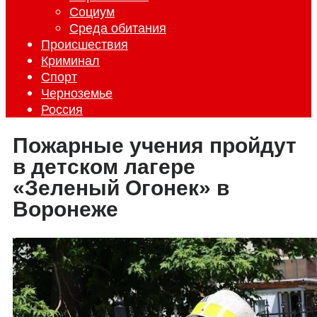
Социум
Среда обитания
Происшествия
Криминал
Спорт
Черноземье
Россия
Пожарные учения пройдут
в детском лагере
«Зеленый Огонек» в
Воронеже