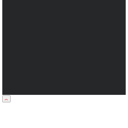
Главный редактор: Бабаян Юрий
Сергеевич.
Адрес электронной почты редакции:
info@obozvrn.ru. Телефон редакции:
+7(473) 232-02-40.
Материалы рубрики "Пресс-релиз"
публикуются в рамках договоров на
информационное сопровождение
деятельности.