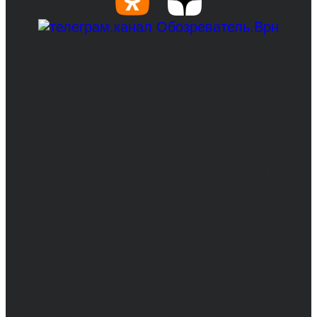
© 2017-2026, Обозреватель.Врн - новости
Воронежа и Воронежской области.
Возрастное ограничение 16+
Сетевое издание. Свидетельство о
регистрации СМИ ЭЛ № ФС 77 - 68517,
выдано Федеральной службой по надзору в
сфере связи, информационных технологий
и массовых коммуникаций 31.01.2017 г.
Учредители: Бабаян Ю.С., Омельченко Т.С.
Директор: Бабаян Юрий Сергеевич.
Главный редактор: Бабаян Юрий
Сергеевич.
Адрес электронной почты редакции:
info@obozvrn.ru. Телефон редакции: