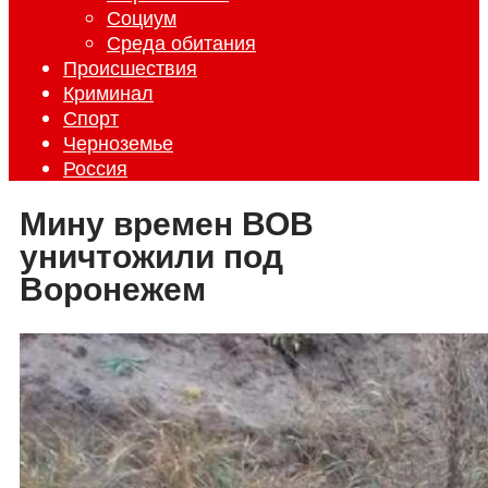
Социум
Среда обитания
Происшествия
Криминал
Спорт
Черноземье
Россия
Мину времен ВОВ
уничтожили под
Воронежем