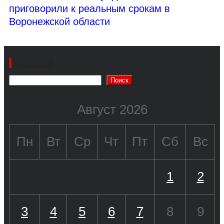
приговорили к реальным срокам в
Воронежской области
Поиск
Поиск
Август 2026
Пн
Вт
Ср
Чт
Пт
Сб
Вс
1
2
3
4
5
6
7
8
9