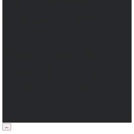
и массовых коммуникаций 31.01.2017 г.
Учредители: Бабаян Ю.С., Омельченко Т.С.
Директор: Бабаян Юрий Сергеевич.
Главный редактор: Бабаян Юрий
Сергеевич.
Адрес электронной почты редакции:
info@obozvrn.ru. Телефон редакции:
+7(473) 232-02-40.
Материалы рубрики "Пресс-релиз"
публикуются в рамках договоров на
информационное сопровождение
деятельности.