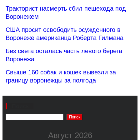
Тракторист насмерть сбил пешехода под
Воронежем
США просит освободить осужденного в
Воронеже американца Роберта Гилмана
Без света осталась часть левого берега
Воронежа
Свыше 160 собак и кошек вывезли за
границу воронежцы за полгода
Поиск
Поиск
Август 2026