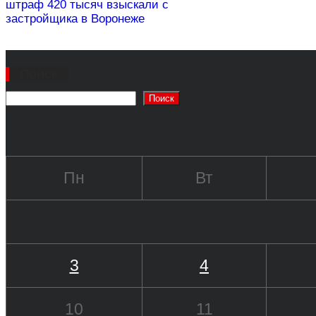
штраф 420 тысяч взыскали с
застройщика в Воронеже
Поиск
Поиск
Пн
Вт
3
4
10
11