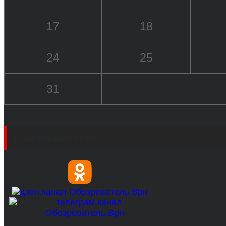
17
18
24
25
31
Социальные сети