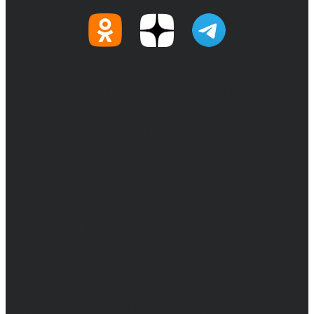
© 2017-2026, Обозреватель.Врн - новости
Воронежа и Воронежской области.
Возрастное ограничение 16+
Сетевое издание. Свидетельство о
регистрации СМИ ЭЛ № ФС 77 - 68517,
выдано Федеральной службой по надзору в
сфере связи, информационных технологий
и массовых коммуникаций 31.01.2017 г.
Учредители: Бабаян Ю.С., Омельченко Т.С.
Директор: Бабаян Юрий Сергеевич.
Главный редактор: Бабаян Юрий
Сергеевич.
Адрес электронной почты редакции: