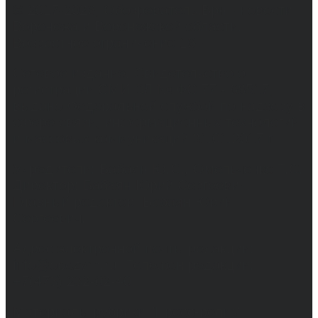
© 2017-2026, Обозреватель.Врн - новости
Воронежа и Воронежской области.
Возрастное ограничение 16+
Сетевое издание. Свидетельство о
регистрации СМИ ЭЛ № ФС 77 - 68517,
выдано Федеральной службой по надзору в
сфере связи, информационных технологий
и массовых коммуникаций 31.01.2017 г.
Учредители: Бабаян Ю.С., Омельченко Т.С.
Директор: Бабаян Юрий Сергеевич.
Главный редактор: Бабаян Юрий
Сергеевич.
Адрес электронной почты редакции:
info@obozvrn.ru. Телефон редакции:
+7(473) 232-02-40.
Материалы рубрики "Пресс-релиз"