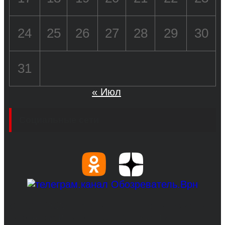
24
25
26
27
28
29
30
31
« Июл
Социальные сети
© 2017-2026, Обозреватель.Врн - новости
Воронежа и Воронежской области.