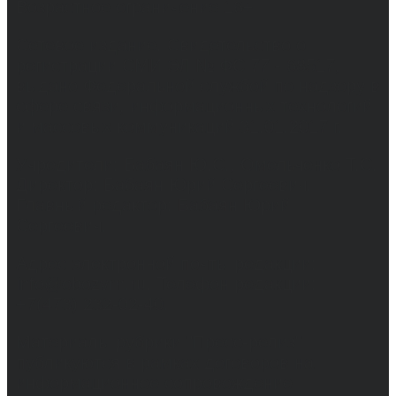
Возрастное ограничение 16+
Сетевое издание. Свидетельство о
регистрации СМИ ЭЛ № ФС 77 - 68517,
выдано Федеральной службой по надзору в
сфере связи, информационных технологий
и массовых коммуникаций 31.01.2017 г.
Учредители: Бабаян Ю.С., Омельченко Т.С.
Директор: Бабаян Юрий Сергеевич.
Главный редактор: Бабаян Юрий
Сергеевич.
Адрес электронной почты редакции:
info@obozvrn.ru. Телефон редакции:
+7(473) 232-02-40.
Материалы рубрики "Пресс-релиз"
публикуются в рамках договоров на
информационное сопровождение