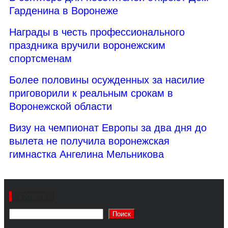
Гарденина в Воронеже
Награды в честь профессионального
праздника вручили воронежским
спортсменам
Более половины осужденных за насилие
приговорили к реальным срокам в
Воронежской области
Визу на чемпионат Европы за два дня до
вылета не получила воронежская
гимнастка Ангелина Мельникова
Поиск
Поиск