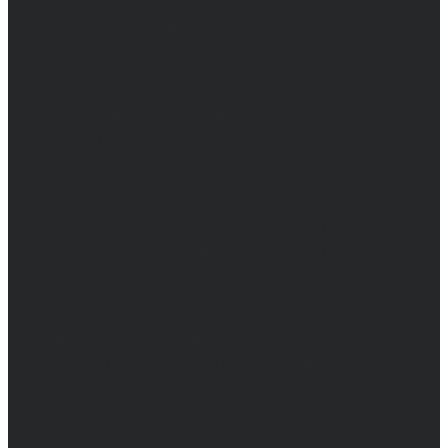
регистрации СМИ ЭЛ № ФС 77 - 68517,
выдано Федеральной службой по надзору в
сфере связи, информационных технологий
и массовых коммуникаций 31.01.2017 г.
Учредители: Бабаян Ю.С., Омельченко Т.С.
Директор: Бабаян Юрий Сергеевич.
Главный редактор: Бабаян Юрий
Сергеевич.
Адрес электронной почты редакции:
info@obozvrn.ru. Телефон редакции:
+7(473) 232-02-40.
Материалы рубрики "Пресс-релиз"
публикуются в рамках договоров на
информационное сопровождение
деятельности.