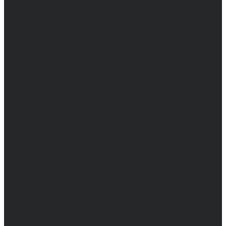
© 2017-2026, Обозреватель.Врн - новости
Воронежа и Воронежской области.
Возрастное ограничение 16+
Сетевое издание. Свидетельство о
регистрации СМИ ЭЛ № ФС 77 - 68517,
выдано Федеральной службой по надзору в
сфере связи, информационных технологий
и массовых коммуникаций 31.01.2017 г.
Учредители: Бабаян Ю.С., Омельченко Т.С.
Директор: Бабаян Юрий Сергеевич.
Главный редактор: Бабаян Юрий
Сергеевич.
Адрес электронной почты редакции:
info@obozvrn.ru. Телефон редакции:
+7(473) 232-02-40.
Материалы рубрики "Пресс-релиз"