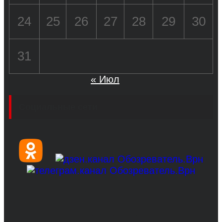
24
25
26
27
28
29
30
31
« Июл
Социальные сети
© 2017-2026, Обозреватель.Врн - новости
Воронежа и Воронежской области.
Возрастное ограничение 16+