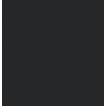
Сетевое издание. Свидетельство о
регистрации СМИ ЭЛ № ФС 77 - 68517,
выдано Федеральной службой по надзору в
сфере связи, информационных технологий
и массовых коммуникаций 31.01.2017 г.
Учредители: Бабаян Ю.С., Омельченко Т.С.
Директор: Бабаян Юрий Сергеевич.
Главный редактор: Бабаян Юрий
Сергеевич.
Адрес электронной почты редакции:
info@obozvrn.ru. Телефон редакции:
+7(473) 232-02-40.
Материалы рубрики "Пресс-релиз"
публикуются в рамках договоров на
информационное сопровождение
деятельности.