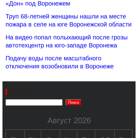
«Дон» под Воронежем
Труп 68-летней женщины нашли на месте
пожара в селе на юге Воронежской области
На видео попал полыхающий после грозы
автотехцентр на юго-западе Воронежа
Подачу воды после масштабного
отключения возобновили в Воронеже
Поиск
Поиск
Август 2026