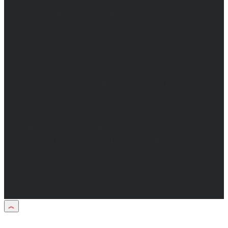
Учредители: Бабаян Ю.С., Омельченко Т.С.
Директор: Бабаян Юрий Сергеевич.
Главный редактор: Бабаян Юрий
Сергеевич.
Адрес электронной почты редакции:
info@obozvrn.ru. Телефон редакции:
+7(473) 232-02-40.
Материалы рубрики "Пресс-релиз"
публикуются в рамках договоров на
информационное сопровождение
деятельности.