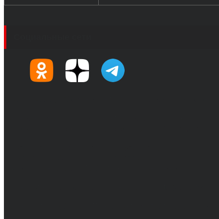
Социальные сети
© 2017-2026, Обозреватель.Врн - новости Воронеж
Сетевое издание. Свидетельство о регистрации С
технологий и массовых коммуникаций 31.01.2017 г.
Учредители: Бабаян Ю.С., Омельченко Т.С.
Директор: Бабаян Юрий Сергеевич.
Главный редактор: Бабаян Юрий Сергеевич.
Адрес электронной почты редакции: info@obozvrn.ru
Материалы рубрики "Пресс-релиз" публикуются в 