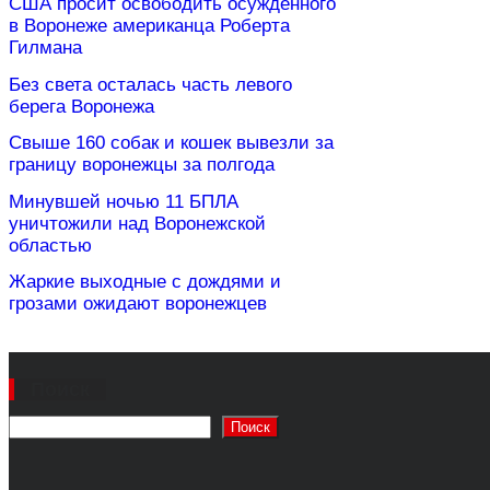
США просит освободить осужденного
в Воронеже американца Роберта
Гилмана
Без света осталась часть левого
берега Воронежа
Свыше 160 собак и кошек вывезли за
границу воронежцы за полгода
Минувшей ночью 11 БПЛА
уничтожили над Воронежской
областью
Жаркие выходные с дождями и
грозами ожидают воронежцев
Поиск
Поиск