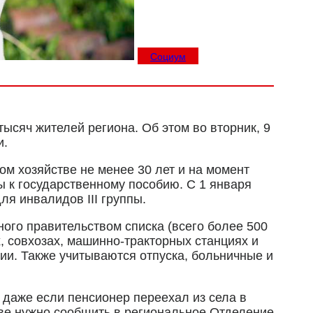
Социум
ысяч жителей региона. Об этом во вторник, 9
и.
м хозяйстве не менее 30 лет и на момент
 к государственному пособию. С 1 января
для инвалидов III группы.
ого правительством списка (всего более 500
, совхозах, машинно-тракторных станциях и
ии. Также учитываются отпуска, больничные и
 даже если пенсионер переехал из села в
стве нужно сообщить в региональное Отделение