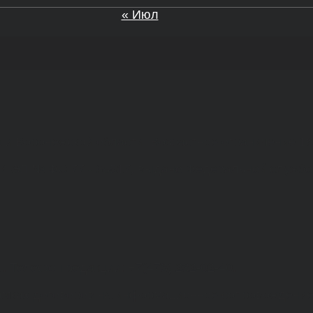
« Июл
а и Воронежской области. Возрастное ограничение 1
МИ ЭЛ № ФС 77 - 68517, выдано Федеральной службо
. Телефон редакции: +7(473) 232-02-40.
рамках договоров на информационное сопровождение