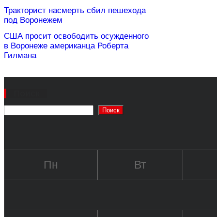
Тракторист насмерть сбил пешехода
под Воронежем
США просит освободить осужденного
в Воронеже американца Роберта
Гилмана
Поиск
Поиск
Пн
Вт