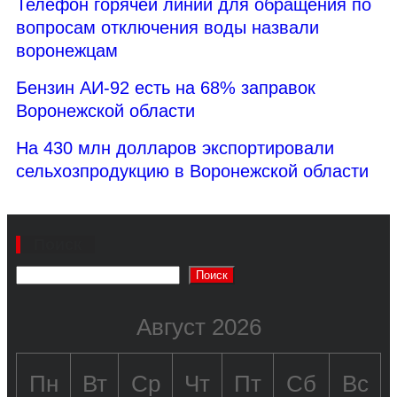
Телефон горячей линии для обращения по
вопросам отключения воды назвали
воронежцам
Бензин АИ-92 есть на 68% заправок
Воронежской области
На 430 млн долларов экспортировали
сельхозпродукцию в Воронежской области
Поиск
Поиск
Август 2026
Пн
Вт
Ср
Чт
Пт
Сб
Вс