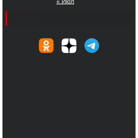
« Июл
Социальные сети
© 2017-2026, Обозреватель.Врн - новости
Воронежа и Воронежской области.
Возрастное ограничение 16+
Сетевое издание. Свидетельство о
регистрации СМИ ЭЛ № ФС 77 - 68517,
выдано Федеральной службой по надзору в
сфере связи, информационных технологий
и массовых коммуникаций 31.01.2017 г.
Учредители: Бабаян Ю.С., Омельченко Т.С.