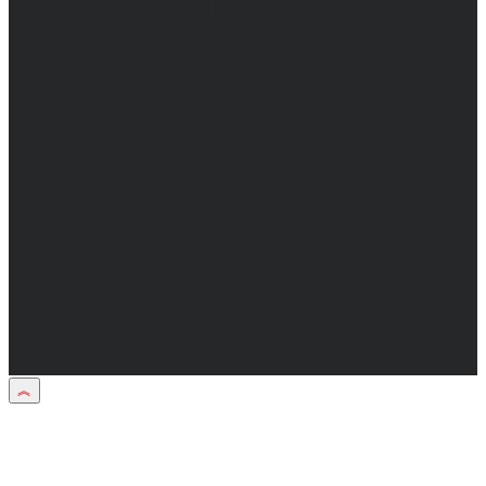
Директор: Бабаян Юрий Сергеевич.
Главный редактор: Бабаян Юрий
Сергеевич.
Адрес электронной почты редакции:
info@obozvrn.ru. Телефон редакции:
+7(473) 232-02-40.
Материалы рубрики "Пресс-релиз"
публикуются в рамках договоров на
информационное сопровождение
деятельности.