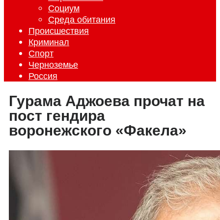
Социум
Среда обитания
Происшествия
Криминал
Спорт
Черноземье
Россия
Гурама Аджоева прочат на
пост гендира
воронежского «Факела»