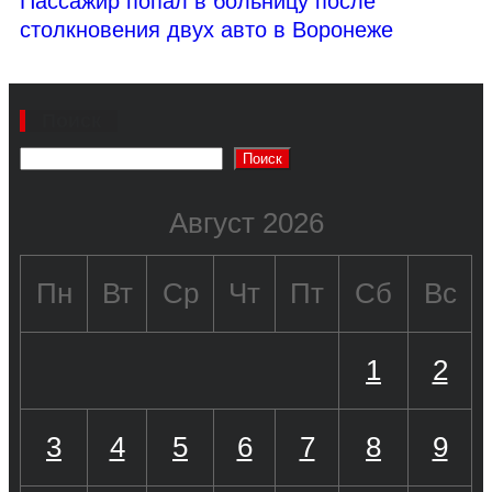
Пассажир попал в больницу после
столкновения двух авто в Воронеже
Поиск
Поиск
Август 2026
Пн
Вт
Ср
Чт
Пт
Сб
Вс
1
2
3
4
5
6
7
8
9