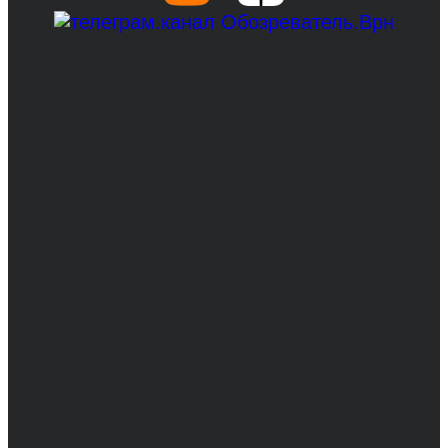
© 2017-2026, Обозреватель.Врн - новости
Воронежа и Воронежской области.
Возрастное ограничение 16+
Сетевое издание. Свидетельство о
регистрации СМИ ЭЛ № ФС 77 - 68517,
выдано Федеральной службой по надзору в
сфере связи, информационных технологий
и массовых коммуникаций 31.01.2017 г.
Учредители: Бабаян Ю.С., Омельченко Т.С.
Директор: Бабаян Юрий Сергеевич.
Главный редактор: Бабаян Юрий
Сергеевич.
Адрес электронной почты редакции:
info@obozvrn.ru. Телефон редакции:
+7(473) 232-02-40.