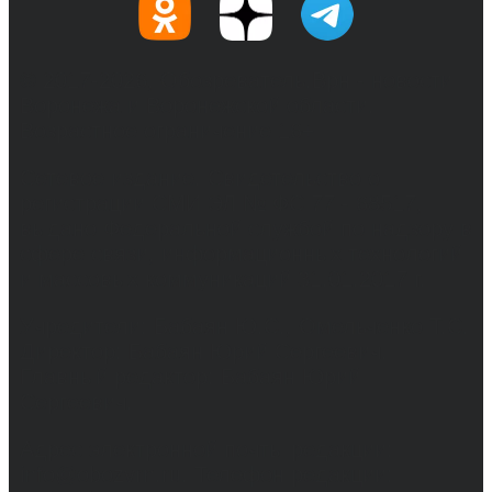
© 2017-2026, Обозреватель.Врн - новости
Воронежа и Воронежской области.
Возрастное ограничение 16+
Сетевое издание. Свидетельство о
регистрации СМИ ЭЛ № ФС 77 - 68517,
выдано Федеральной службой по надзору в
сфере связи, информационных технологий
и массовых коммуникаций 31.01.2017 г.
Учредители: Бабаян Ю.С., Омельченко Т.С.
Директор: Бабаян Юрий Сергеевич.
Главный редактор: Бабаян Юрий
Сергеевич.
Адрес электронной почты редакции:
info@obozvrn.ru. Телефон редакции: