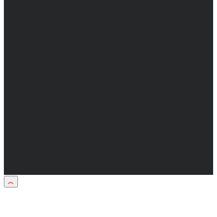
Директор: Бабаян Юрий Сергеевич.
Главный редактор: Бабаян Юрий
Сергеевич.
Адрес электронной почты редакции:
info@obozvrn.ru. Телефон редакции:
+7(473) 232-02-40.
Материалы рубрики "Пресс-релиз"
публикуются в рамках договоров на
информационное сопровождение
деятельности.