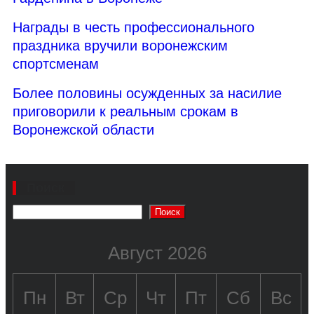
Награды в честь профессионального
праздника вручили воронежским
спортсменам
Более половины осужденных за насилие
приговорили к реальным срокам в
Воронежской области
Поиск
Поиск
Август 2026
Пн
Вт
Ср
Чт
Пт
Сб
Вс