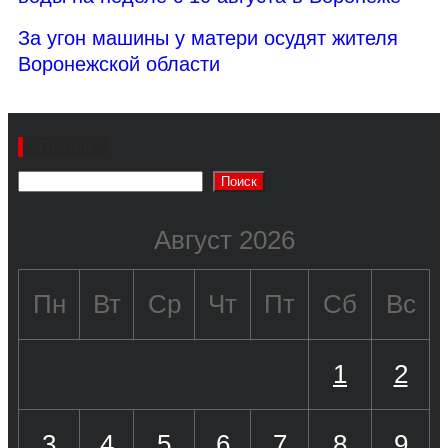
За угон машины у матери осудят жителя
Воронежской области
Поиск
Поиск
Август 2026
Пн
Вт
Ср
Чт
Пт
Сб
Вс
1
2
3
4
5
6
7
8
9