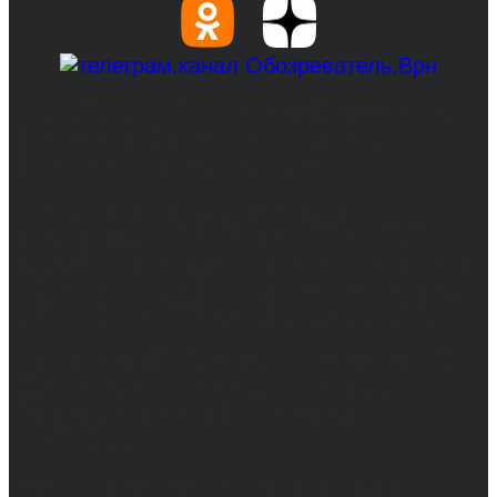
© 2017-2026, Обозреватель.Врн - новости
Воронежа и Воронежской области.
Возрастное ограничение 16+
Сетевое издание. Свидетельство о
регистрации СМИ ЭЛ № ФС 77 - 68517,
выдано Федеральной службой по надзору в
сфере связи, информационных технологий
и массовых коммуникаций 31.01.2017 г.
Учредители: Бабаян Ю.С., Омельченко Т.С.
Директор: Бабаян Юрий Сергеевич.
Главный редактор: Бабаян Юрий
Сергеевич.
Адрес электронной почты редакции: