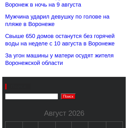
Воронеж в ночь на 9 августа
Мужчина ударил девушку по голове на
пляже в Воронеже
Свыше 650 домов останутся без горячей
воды на неделе с 10 августа в Воронеже
За угон машины у матери осудят жителя
Воронежской области
Поиск
Поиск
Август 2026