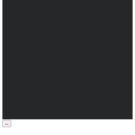
Учредители: Бабаян Ю.С., Омельченко Т.С.
Директор: Бабаян Юрий Сергеевич.
Главный редактор: Бабаян Юрий
Сергеевич.
Адрес электронной почты редакции:
info@obozvrn.ru. Телефон редакции:
+7(473) 232-02-40.
Материалы рубрики "Пресс-релиз"
публикуются в рамках договоров на
информационное сопровождение
деятельности.