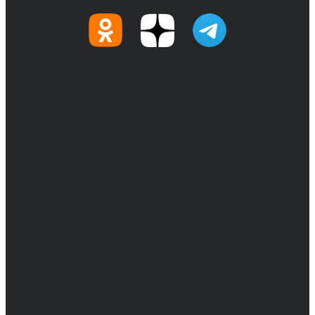
© 2017-2026, Обозреватель.Врн - новости
Воронежа и Воронежской области.
Возрастное ограничение 16+
Сетевое издание. Свидетельство о
регистрации СМИ ЭЛ № ФС 77 - 68517,
выдано Федеральной службой по надзору в
сфере связи, информационных технологий
и массовых коммуникаций 31.01.2017 г.
Учредители: Бабаян Ю.С., Омельченко Т.С.
Директор: Бабаян Юрий Сергеевич.
Главный редактор: Бабаян Юрий
Сергеевич.
Адрес электронной почты редакции: