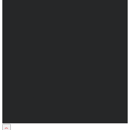
и массовых коммуникаций 31.01.2017 г.
Учредители: Бабаян Ю.С., Омельченко Т.С.
Директор: Бабаян Юрий Сергеевич.
Главный редактор: Бабаян Юрий
Сергеевич.
Адрес электронной почты редакции:
info@obozvrn.ru. Телефон редакции:
+7(473) 232-02-40.
Материалы рубрики "Пресс-релиз"
публикуются в рамках договоров на
информационное сопровождение
деятельности.