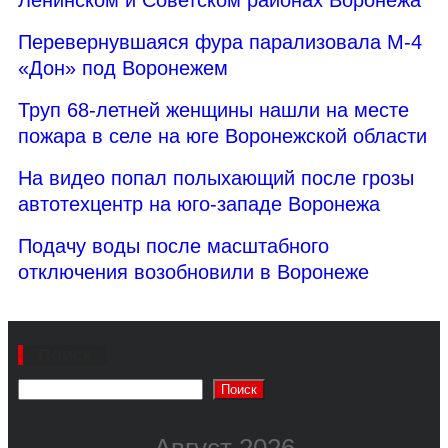
Перевернувшаяся фура парализовала М-4
«Дон» под Воронежем
Труп 68-летней женщины нашли на месте
пожара в селе на юге Воронежской области
На видео попал полыхающий после грозы
автотехцентр на юго-западе Воронежа
Подачу воды после масштабного
отключения возобновили в Воронеже
Поиск
Поиск
Август 2026