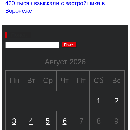
420 тысяч взыскали с застройщика в
Воронеже
Поиск
Поиск
Август 2026
Пн
Вт
Ср
Чт
Пт
Сб
Вс
1
2
3
4
5
6
7
8
9