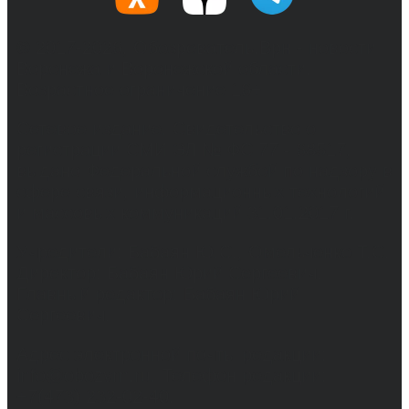
© 2017-2026, Обозреватель.Врн - новости
Воронежа и Воронежской области.
Возрастное ограничение 16+
Сетевое издание. Свидетельство о
регистрации СМИ ЭЛ № ФС 77 - 68517,
выдано Федеральной службой по надзору в
сфере связи, информационных технологий
и массовых коммуникаций 31.01.2017 г.
Учредители: Бабаян Ю.С., Омельченко Т.С.
Директор: Бабаян Юрий Сергеевич.
Главный редактор: Бабаян Юрий
Сергеевич.
Адрес электронной почты редакции:
info@obozvrn.ru. Телефон редакции:
+7(473) 232-02-40.