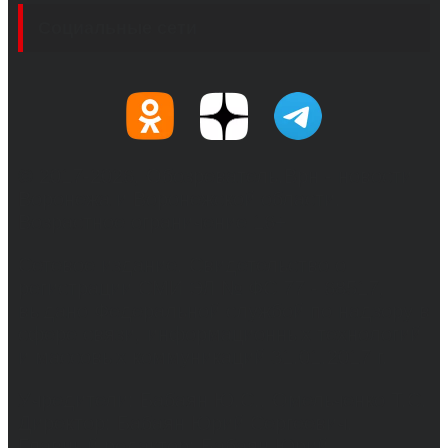
Социальные сети
© 2017-2026, Обозреватель.Врн - новости
Воронежа и Воронежской области.
Возрастное ограничение 16+
Сетевое издание. Свидетельство о
регистрации СМИ ЭЛ № ФС 77 - 68517,
выдано Федеральной службой по надзору в
сфере связи, информационных технологий
и массовых коммуникаций 31.01.2017 г.
Учредители: Бабаян Ю.С., Омельченко Т.С.
Директор: Бабаян Юрий Сергеевич.
Главный редактор: Бабаян Юрий