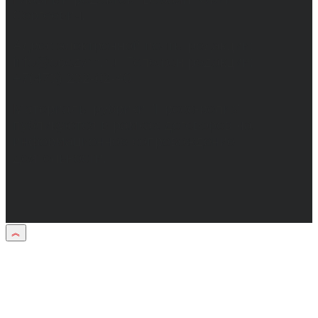
Сергеевич.
Адрес электронной почты редакции:
info@obozvrn.ru. Телефон редакции:
+7(473) 232-02-40.
Материалы рубрики "Пресс-релиз"
публикуются в рамках договоров на
информационное сопровождение
деятельности.