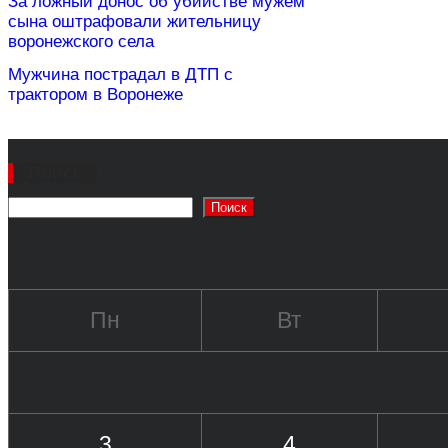
За ложный донос об убийстве мужем
сына оштрафовали жительницу
воронежского села
Мужчина пострадал в ДТП с
трактором в Воронеже
Поиск
Поиск
Пн
Вт
3
4