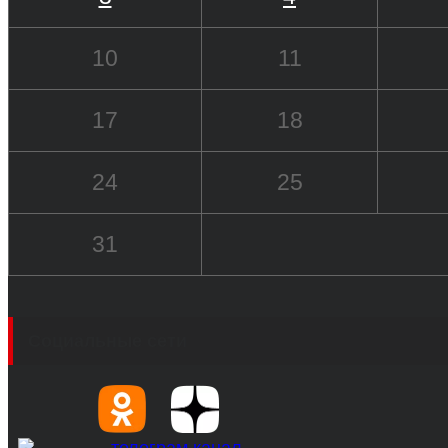
10
11
17
18
24
25
31
Социальные сети