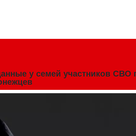
анные у семей участников СВО 
онежцев