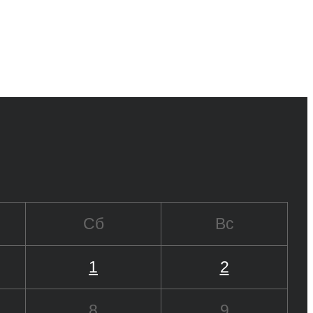
Сб
Вс
1
2
8
9