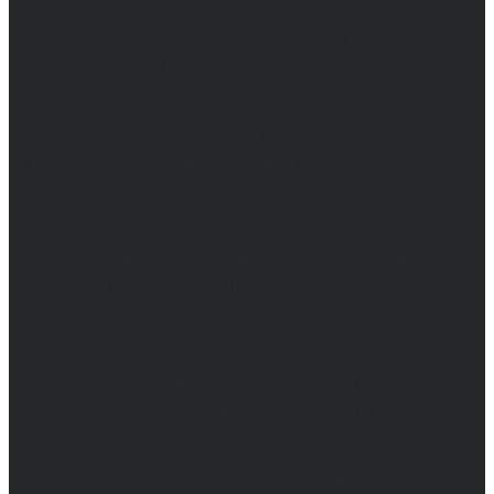
© 2017-2026, Обозреватель.Врн - новости
Воронежа и Воронежской области.
Возрастное ограничение 16+
Сетевое издание. Свидетельство о
регистрации СМИ ЭЛ № ФС 77 - 68517,
выдано Федеральной службой по надзору в
сфере связи, информационных технологий
и массовых коммуникаций 31.01.2017 г.
Учредители: Бабаян Ю.С., Омельченко Т.С.
Директор: Бабаян Юрий Сергеевич.
Главный редактор: Бабаян Юрий
Сергеевич.
Адрес электронной почты редакции:
info@obozvrn.ru. Телефон редакции:
+7(473) 232-02-40.
Материалы рубрики "Пресс-релиз"